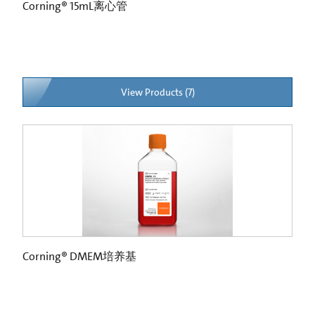
Corning® 15mL离心管
View Products (7)
Corning® DMEM培养基