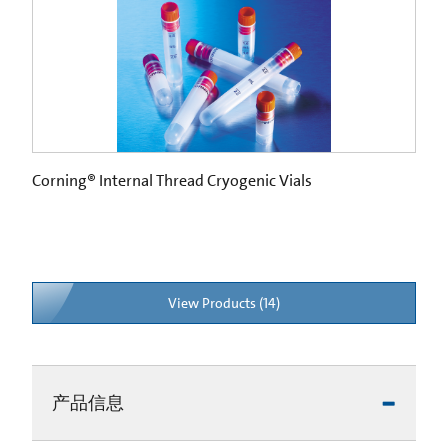
Corning® Internal Thread Cryogenic Vials
View Products (14)
产品信息