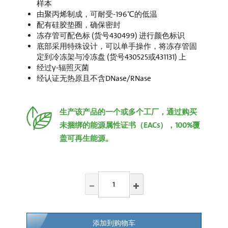
样本
由聚丙烯制成，可耐受-196℃的低温
配有硅胶垫圈，确保密封
冻存管可配色标 (货号430499) 进行颜色标识
底部采用特殊设计，可以单手操作，将冻存管固
定到冷冻架与冷冻盘 (货号430525或431131) 上
经过γ-辐照灭菌
经认证无热原且不含DNase/RNase
生产该产品的一个或多个工厂，通过购买
未捆绑的能源属性证书（EACs），100%覆
盖可再生能源。
添加到购物车