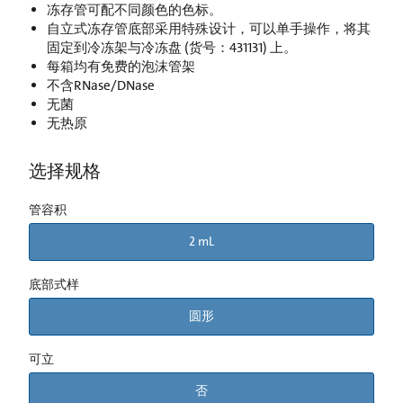
冻存管可配不同颜色的色标。
自立式冻存管底部采用特殊设计，可以单手操作，将其
固定到冷冻架与冷冻盘 (货号：431131) 上。
每箱均有免费的泡沫管架
不含RNase/DNase
无菌
无热原
选择规格
管容积
2 mL
底部式样
圆形
可立
否