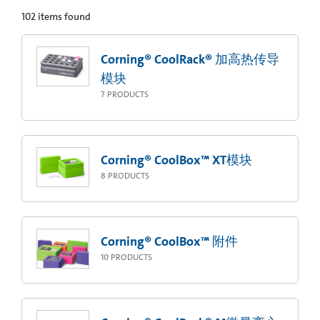
102
items found
Corning® CoolRack® 加高热传导
模块
7
PRODUCTS
Corning® CoolBox™ XT模块
8
PRODUCTS
Corning® CoolBox™ 附件
10
PRODUCTS