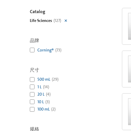
Catalog
Life Sciences
(
127
)
品牌
Corning®
(
73
)
尺寸
500 mL
(
29
)
1 L
(
14
)
20 L
(
4
)
10 L
(
3
)
100 mL
(
2
)
规格