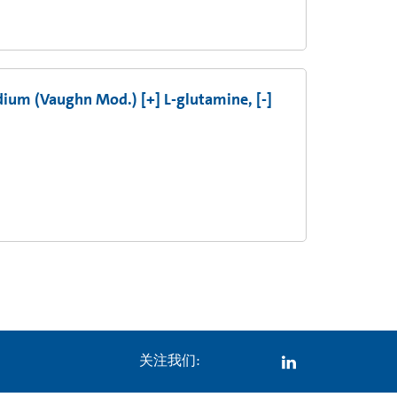
ium (Vaughn Mod.) [+] L-glutamine, [-]
关注我们: