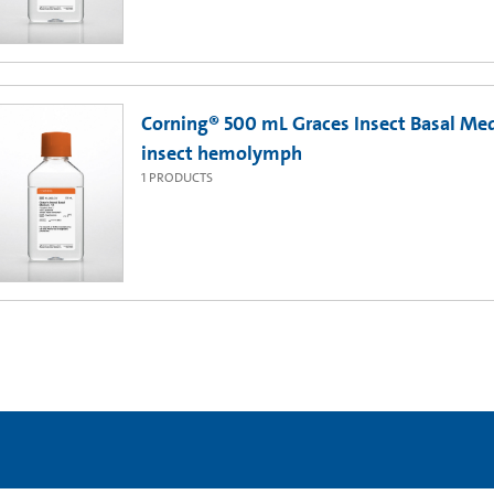
Corning® 500 mL Graces Insect Basal Med
insect hemolymph
1
PRODUCTS