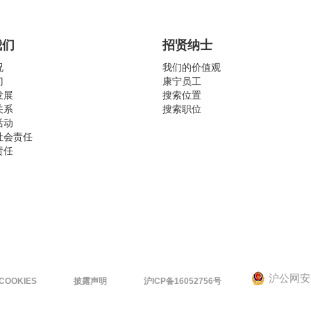
我们
招贤纳士
况
我们的价值观
门
康宁员工
发展
搜索位置
关系
搜索职位
活动
社会责任
责任
沪公网安备 
COOKIES
披露声明
沪ICP备16052756号