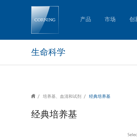
text.skipToContent
text.skipToNavigation
产品
市场
创
生命科学
培养基、血清和试剂
经典培养基
经典培养基
Sele