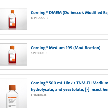
Corning® DMEM (Dulbecco’s Modified Ea
16
PRODUCTS
Corning® Medium 199 (Modification)
6
PRODUCTS
Corning® 500 mL Hink's TNM-FH Medium 
hydrolysate, and yeastolate, [-] insect
1
PRODUCTS