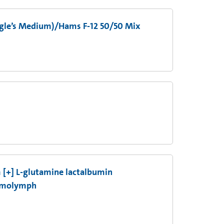
gle’s Medium)/Hams F-12 50/50 Mix
[+] L-glutamine lactalbumin
 hemolymph