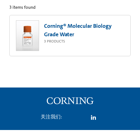
3
items found
Corning® Molecular Biology
Grade Water
3
PRODUCTS
关注我们: