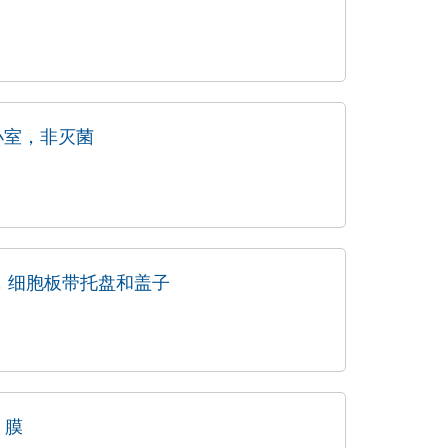
mm小室，非灭菌
T膜，细胞板带托盘和盖子
 膜