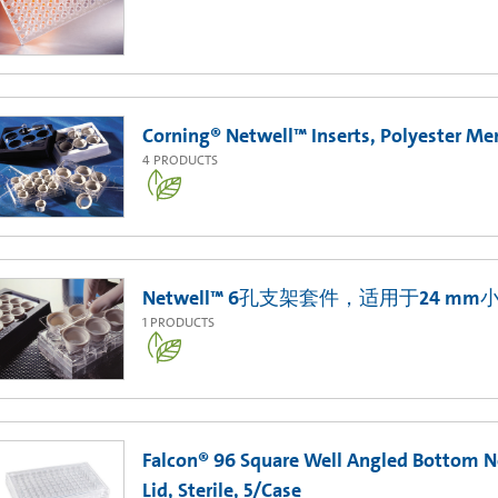
Corning® Netwell™ Inserts, Polyester M
4
PRODUCTS
Netwell™ 6孔支架套件，适用于24 m
1
PRODUCTS
Falcon® 96 Square Well Angled Bottom No
Lid, Sterile, 5/Case