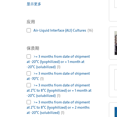
显示更多
应用
Air-Liquid Interface (ALI) Cultures
(
16
)
保质期
>= 3 months from date of shipment
at -20°C (lyophilized) or = 1 month at
-20°C (solubilized)
(
1
)
>= 3 months from date of shipment
at -70°C
(
1
)
>= 3 months from date of shipment
at 2°C to 8°C (lyophilized) or = 1 month at
-20°C (solubilized)
(
1
)
>= 3 months from date of shipment
at 2°C to 8°C (lyophilized) or = 2 months
at -20°C (solubilized)
(
1
)