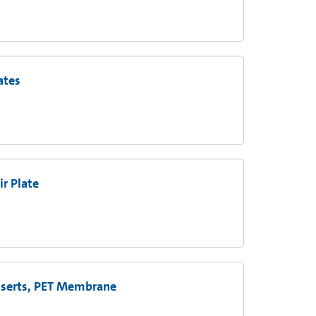
ates
r Plate
Inserts, PET Membrane