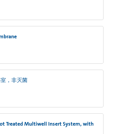
embrane
m小室，非灭菌
t Treated Multiwell Insert System, with