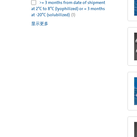
>= 3 months from date of shipment
at 2°C to 8°C (lyophilized) or = 3 months
at -20°C (solubilized)
(
1
)
显示更多