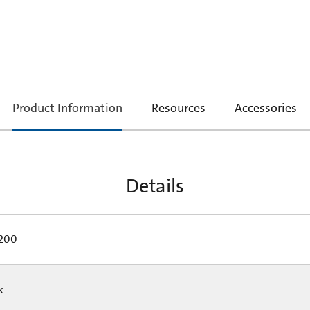
current
Product Information
Resources
Accessories
tab:
Details
200
Pk