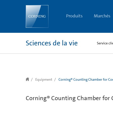
text.skipToContent
text.skipToNavigation
Produits
Marchés
Sciences de la vie
Service cli
Equipment
Corning® Counting Chamber for Cor
Corning® Counting Chamber for C