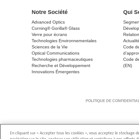
Notre Société
Qui 
Advanced Optics
Segmen
Corning® Gorilla® Glass
Dévelo
Verre pour écrans
Relation
Technologies Environnementales
Actualit
Sciences de la Vie
Code de
Optical Communications
d’appro
Technologies pharmaceutiques
Code de
Recherche et Développement
(EN)
Innovations Émergentes
POLITIQUE DE CONFIDENTIA
En cliquant sur « Accepter tous les cookies », vous acceptez le stockage d
navigation sur le site, analyser son utilisation et contribuer à nos efforts