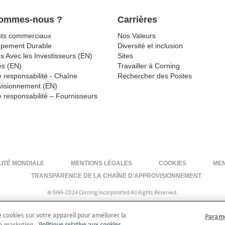
Sommes-nous ?
Carrières
ts commerciaux
Nos Valeurs
ppement Durable
Diversité et inclusion
s Avec les Investisseurs (EN)
Sites
és (EN)
Travailler à Corning
 responsabilité - Chaîne
Rechercher des Postes
visionnement (EN)
 responsabilité – Fournisseurs
LITÉ MONDIALE
MENTIONS LÉGALES
COOKIES
MEN
TRANSPARENCE DE LA CHAÎNE D’APPROVISIONNEMENT
© 1994-2024 Corning Incorporated All Rights Reserved.
e cookies sur votre appareil pour améliorer la
Paramè
 de marketing.
Politique relative aux cookies