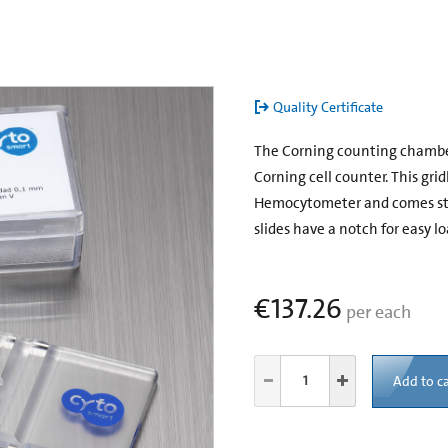
Quality Certificate
The Corning counting chamber i
Corning cell counter. This gri
Hemocytometer and comes stan
slides have a notch for easy lo
€137.26
per each
Add to ca