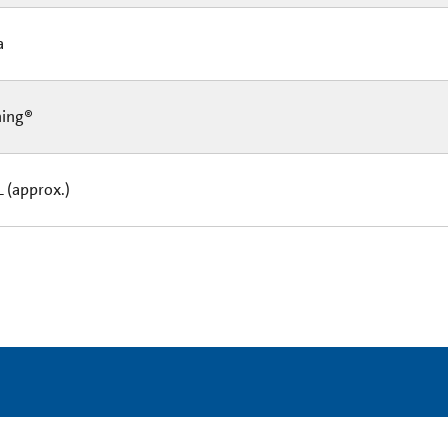
Ea
ning®
L (approx.)