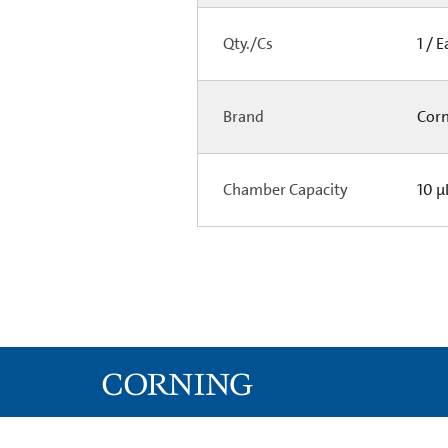
Qty./Cs
1 / 
Brand
Cor
Chamber Capacity
10 µ