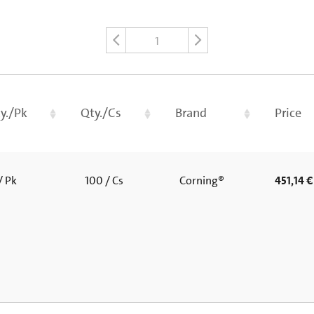
1
y./Pk
Qty./Cs
Brand
Price
/ Pk
100 / Cs
Corning®
451,14 €