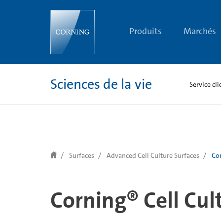
text.skipToContent
text.skipToNavigation
Produits
Marchés
Sciences de la vie
Service cli
Surfaces
Advanced Cell Culture Surfaces
Cor
Corning® Cell Cul