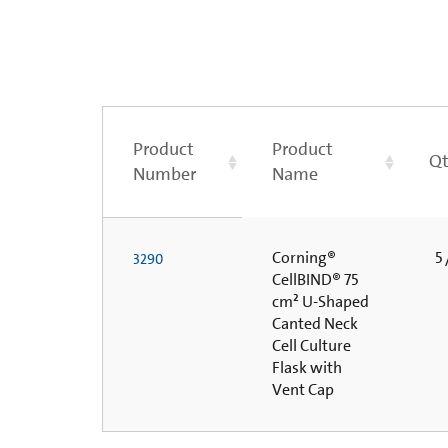
Product
Product
Qt
Number
Name
Corning®
5 
3290
CellBIND® 75
cm² U-Shaped
Canted Neck
Cell Culture
Flask with
Vent Cap