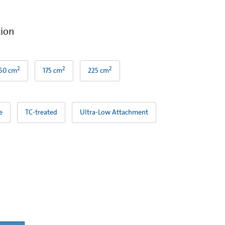
tion
2
2
2
50 cm
175 cm
225 cm
e
TC-treated
Ultra-Low Attachment