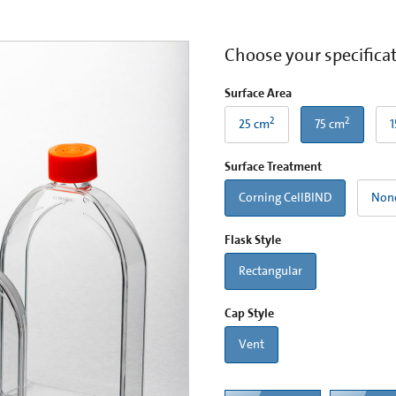
Choose your specifica
Surface Area
2
2
25 cm
75 cm
1
Surface Treatment
Corning CellBIND
Non
Flask Style
Rectangular
Cap Style
Vent