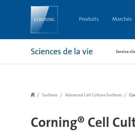
text.skipToContent
text.skipToNavigation
Produits
Marchés
Sciences de la vie
Service cli
Surfaces
Advanced Cell Culture Surfaces
Cor
Corning® Cell Cul