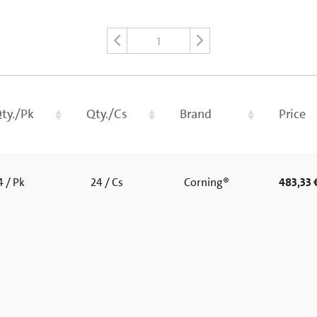
1
ty./Pk
Qty./Cs
Brand
Price
 / Pk
24 / Cs
Corning®
483,33 