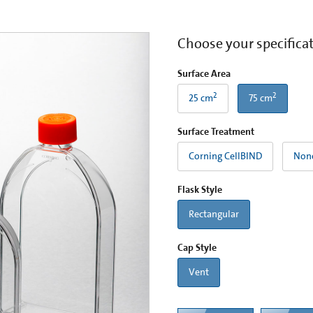
Choose your specifica
Surface Area
2
2
25 cm
75 cm
Surface Treatment
Corning CellBIND
Non
Flask Style
Rectangular
Cap Style
Vent