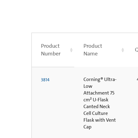
Product
Product
Q
Number
Name
Corning® Ultra-
4
3814
Low
Attachment 75
cm² U-Flask
Canted Neck
Cell Culture
Flask with Vent
Cap