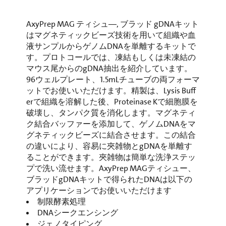
AxyPrep MAG ティシュ―, ブラッド gDNAキット
はマグネティックビーズ技術を用いて組織や血
液サンプルからゲノムDNAを単離するキットで
す。プロトコールでは、凍結もしくは未凍結の
マウス尾からのgDNA抽出を紹介しています。
96ウェルプレート、1.5mLチューブの両フォーマ
ットでお使いいただけます。精製は、Lysis Buff
erで組織を溶解した後、Proteinase Kで細胞膜を
破壊し、タンパク質を消化します。マグネティ
ク結合バッファーを添加して、ゲノムDNAをマ
グネティックビーズに結合させます。この結合
の違いにより、容易に夾雑物とgDNAを単離す
ることができます。夾雑物は簡単な洗浄ステッ
プで洗い流せます。AxyPrep MAGティシュー、
ブラッドgDNAキットで得られたDNAは以下の
アプリケーションでお使いいただけます
制限酵素処理
DNAシークエンシング
ジェノタイピング