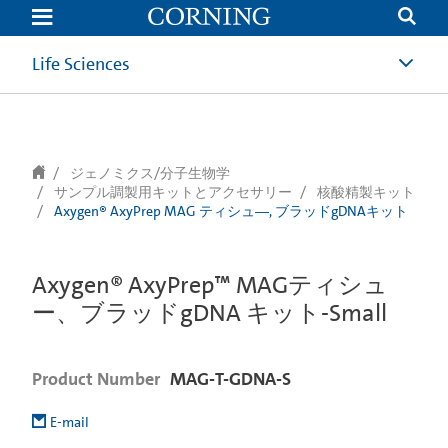
text.skipToContent
text.skipToNavigation
Life Sciences
ジェノミクス/分子生物学
サンプル調製用キットとアクセサリー
核酸精製キット
Axygen® AxyPrep MAG ティシュ―, ブラッドgDNAキット
Axygen® AxyPrep™ MAGティシュ
ー、ブラッドgDNA キット-Small
Product Number
MAG-T-GDNA-S
E-mail