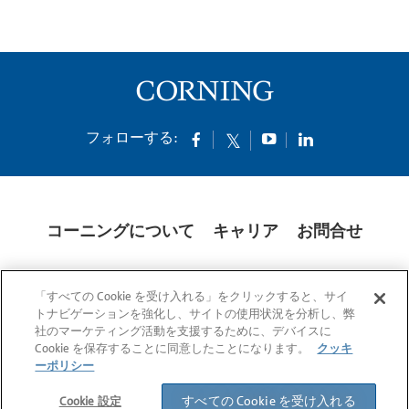
フォローする:
コーニングについて
キャリア
お問合せ
クッキー
開示説明書
法的通知
米国本社プライバシーポリシー
「すべての Cookie を受け入れる」をクリックすると、サイ
日本の個人情報保護方針
トナビゲーションを強化し、サイトの使用状況を分析し、弊
社のマーケティング活動を支援するために、デバイスに
© 1994-2025 Corning Incorporated All Rights Reserved.
Cookie を保存することに同意したことになります。
クッキ
ーポリシー
すべての Cookie を受け入れる
Cookie 設定