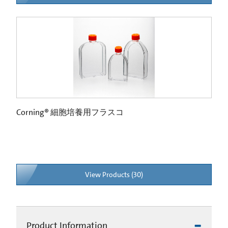
Corning® 細胞培養用フラスコ
View Products (30)
Product Information