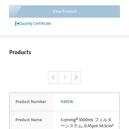
View Product
Quality Certificate
Products
1
Product Number
430516
Product Name
Corning® 1000mL フィルタ
ーシステム, 0.45µm 54.5cm²