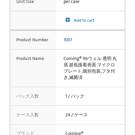
Unit Size
per case
Add to cart
Product Number
7007
Product Name
Corning® 96ウェル 透明 丸
底 超低接着表面 マイクロ
プレート,個別包装,フタ付
き,滅菌済
パック入数
1 / パック
ケース入数
24 / ケース
ブランド
Corning®