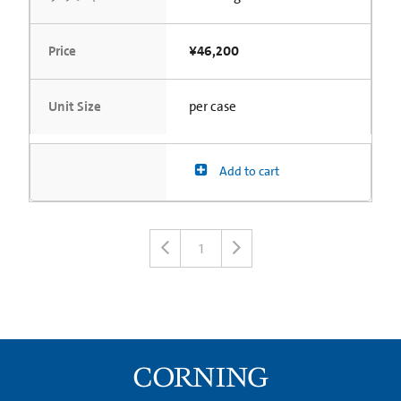
Price
¥46,200
Unit Size
per case
Add to cart
1