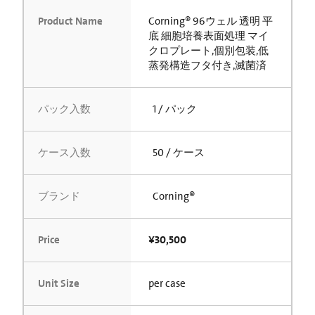
Product Name
Corning® 96ウェル 透明 平
底 細胞培養表面処理 マイ
クロプレート,個別包装,低
蒸発構造フタ付き,滅菌済
パック入数
1 / パック
ケース入数
50 / ケース
ブランド
Corning®
Price
¥30,500
Unit Size
per case