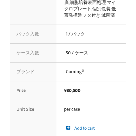
底 細胞培養表面処理 マイ
クロプレート,個別包装,低
蒸発構造フタ付き,滅菌済
パック入数
1 / パック
ケース入数
50 / ケース
ブランド
Corning®
Price
¥30,500
Unit Size
per case
Add to cart