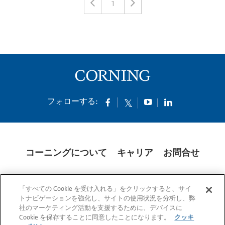
1
フォローする:
コーニングについて
キャリア
お問合せ
クッキー
開示説明書
法的通知
米国本社プライバシーポリシー
「すべての Cookie を受け入れる」をクリックすると、サイ
日本の個人情報保護方針
トナビゲーションを強化し、サイトの使用状況を分析し、弊
社のマーケティング活動を支援するために、デバイスに
© 1994-2025 Corning Incorporated All Rights Reserved.
Cookie を保存することに同意したことになります。
クッキ