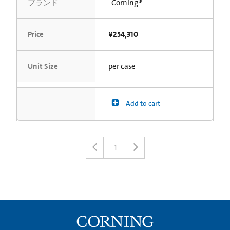
ブランド
Corning®
Price
¥254,310
Unit Size
per case
Add to cart
1