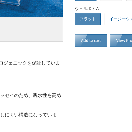
ウェルボトム
フラット
イージーウ
Add to cart
View Pr
ロジェニックを保証していま
どのアッセイのため、親水性を高め
な蒸発しにくい構造になっていま