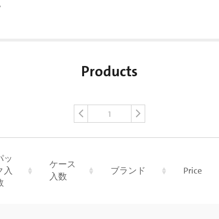
。
Products
1
パッ
ケース
ク入
ブランド
Price
入数
数