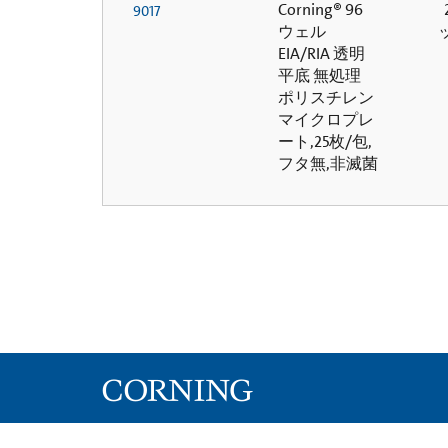
Corning® 96
2
9017
ウェル
EIA/RIA 透明
平底 無処理
ポリスチレン
マイクロプレ
ート,25枚/包,
フタ無,非滅菌