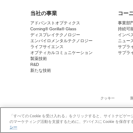
当社の事業
コー
アドバンストオプティクス
事業部
Corning® Gorilla® Glass
持続可
ディスプレイテクノロジー
インベ
エンバイロメンタルテクノロジー
ニュー
ライフサイエンス
サプラ
オプティカルコミュニケーション
サプラ
製薬技術
R&D
新たな技術
クッキー
「すべての Cookie を受け入れる」をクリックすると、サイトナビ
のマーケティング活動を支援するために、デバイスに Cookie を保
シー