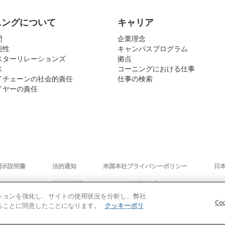
ニングについて
キャリア
門
企業理念
能性
キャンパスプログラム
スターリレーションズ
拠点
ス
コーニングにおける仕事
イチェーンの社会的責任
仕事の検索
イヤーの責任
開示説明書
法的通知
米国本社プライバシーポリシー
日
© 1994-2025 Corning Incorporated All Rights Reserved.
ゲーションを強化し、サイトの使用状況を分析し、弊社
Co
存することに同意したことになります。
クッキーポリ