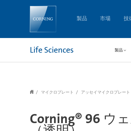
text.skipToContent
text.skipToNavigation
製品
市場
技
Life Sciences
製品
マイクロプレート
アッセイマイクロプレート
Corning® 
（透明）