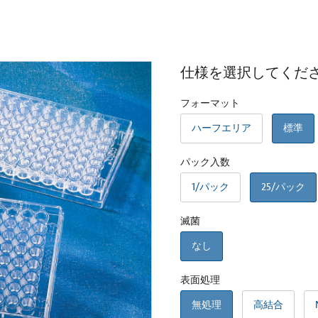
仕様を選択してくだ
フォーマット
ハーフエリア
標準
パック入数
1/パック
25/パック
滅菌
なし
表面処理
無処理
高結合