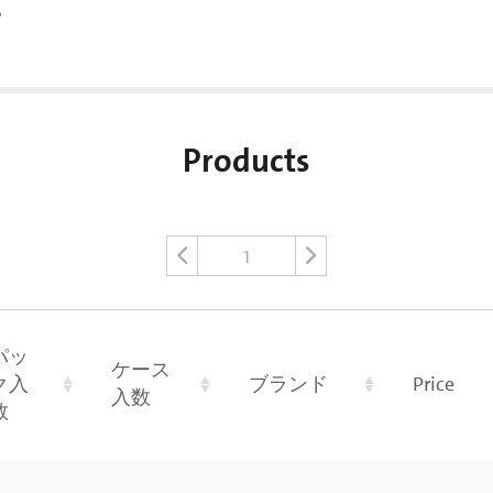
。
Products
1
パッ
ケース
ク入
ブランド
Price
入数
数