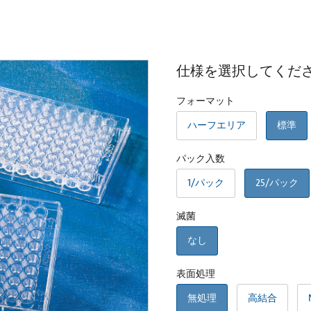
仕様を選択してくだ
フォーマット
ハーフエリア
標準
パック入数
1/パック
25/パック
滅菌
なし
表面処理
無処理
高結合