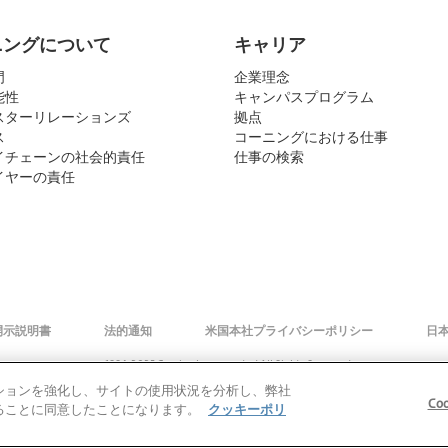
ニングについて
キャリア
門
企業理念
能性
キャンパスプログラム
スターリレーションズ
拠点
ス
コーニングにおける仕事
イチェーンの社会的責任
仕事の検索
イヤーの責任
開示説明書
法的通知
米国本社プライバシーポリシー
日
© 1994-2025 Corning Incorporated All Rights Reserved.
ゲーションを強化し、サイトの使用状況を分析し、弊社
Co
存することに同意したことになります。
クッキーポリ