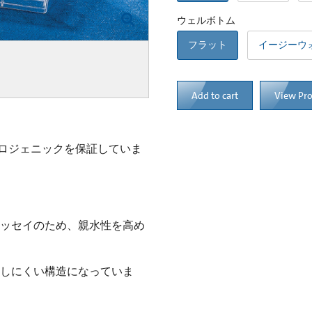
ウェルボトム
フラット
イージーウ
Add to cart
View Pr
ロジェニックを保証していま
どのアッセイのため、親水性を高め
な蒸発しにくい構造になっていま