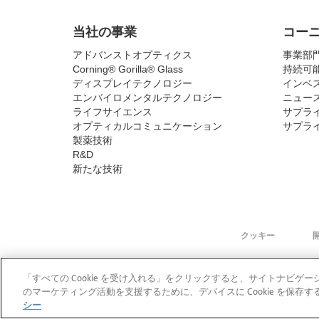
当社の事業
コー
アドバンストオプティクス
事業部
Corning® Gorilla® Glass
持続可
ディスプレイテクノロジー
インベ
エンバイロメンタルテクノロジー
ニュー
ライフサイエンス
サプラ
オプティカルコミュニケーション
サプラ
製薬技術
R&D
新たな技術
クッキー
「すべての Cookie を受け入れる」をクリックすると、サイトナビ
のマーケティング活動を支援するために、デバイスに Cookie を保
シー