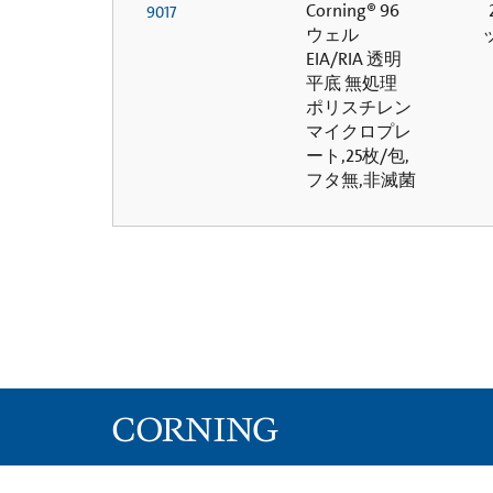
Corning® 96
2
9017
ウェル
EIA/RIA 透明
平底 無処理
ポリスチレン
マイクロプレ
ート,25枚/包,
フタ無,非滅菌