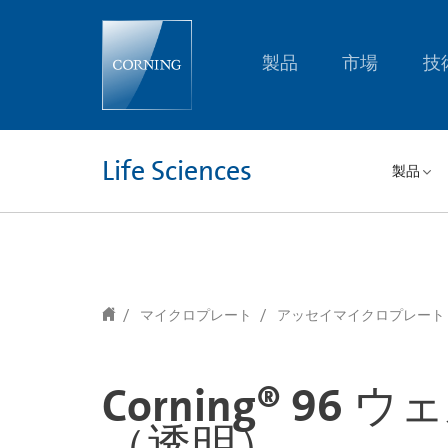
text.skipToContent
text.skipToNavigation
製品
市場
技
Life Sciences
製品
マイクロプレート
アッセイマイクロプレート
Corning® 
（透明）