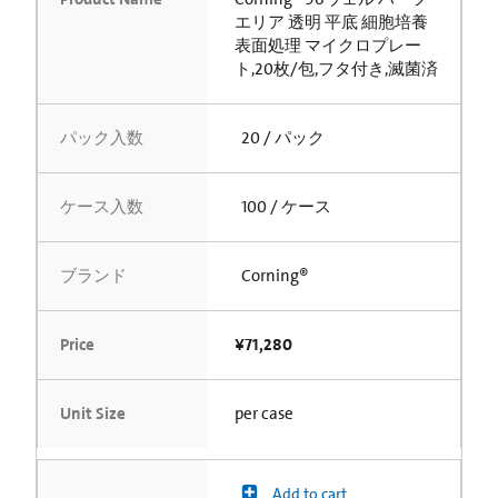
エリア 透明 平底 細胞培養
表面処理 マイクロプレー
ト,20枚/包,フタ付き,滅菌済
パック入数
20 / パック
ケース入数
100 / ケース
ブランド
Corning®
Price
¥71,280
Unit Size
per case
Add to cart