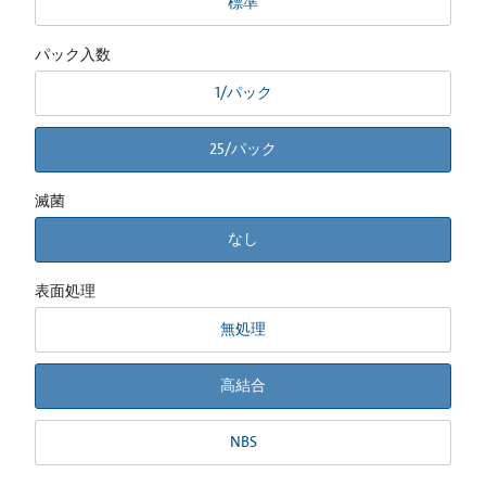
標準
パック入数
1/パック
25/パック
滅菌
なし
表面処理
無処理
高結合
NBS