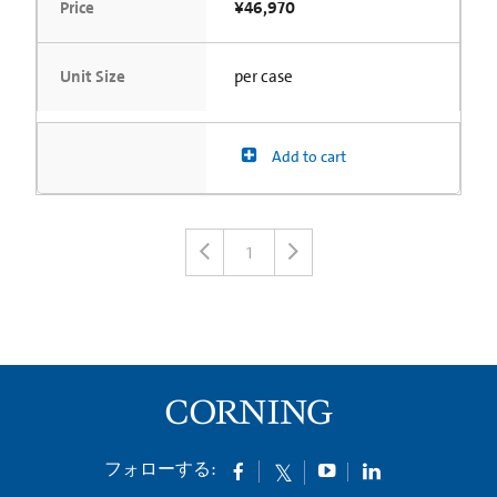
Price
¥46,970
Unit Size
per case
Add to cart
1
フォローする: