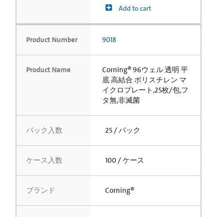
Add to cart
Product Number
9018
Product Name
Corning® 96ウェル 透明 平
底 高結合 ポリスチレン マ
イクロプレート,25枚/包,フ
タ無,非滅菌
パック入数
25 / パック
ケース入数
100 / ケース
ブランド
Corning®