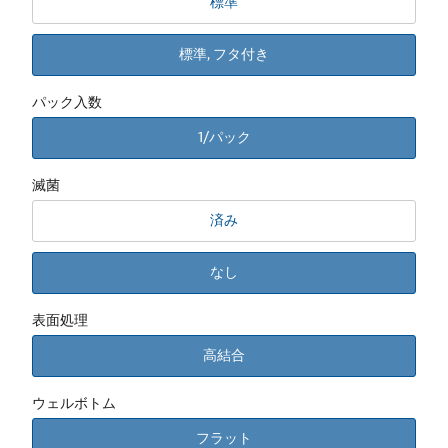
標準
標準, フタ付き
パック入数
1/パック
滅菌
済み
なし
表面処理
高結合
ウェルボトム
フラット