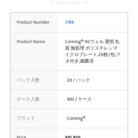
Product Number
3788
Product Name
Corning® 96ウェル 透明 丸
底 無処理 ポリスチレンマ
イクロプレート,20枚/包,フ
タ付き,滅菌済
パック入数
20 / パック
ケース入数
100 / ケース
ブランド
Corning®
Price
¥51,810