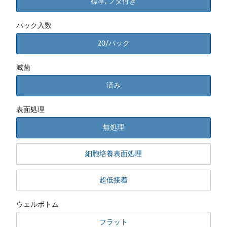
標準, フタ付き
パック入数
20/パック
滅菌
済み
表面処理
無処理
細胞培養表面処理
超低接着
ウェルボトム
フラット