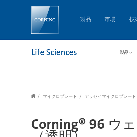
text.skipToContent
text.skipToNavigation
製品
市場
技
Life Sciences
製品
マイクロプレート
アッセイマイクロプレート
Corning® 
（透明）