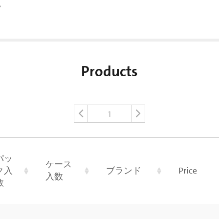
。
Products
1
パッ
ケース
ク入
ブランド
Price
入数
数