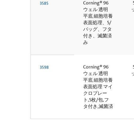
Corning® 96
5
3585
ウェル 透明
平底 細胞培養
表面処理、5/
バッグ、フタ
付き、滅菌済
み
Corning® 96
5
3598
ウェル 透明
平底 細胞培養
表面処理 マイ
クロプレー
ト,5枚/包,フ
タ付き,滅菌済