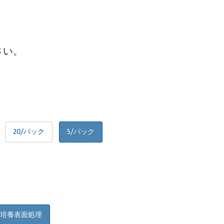
さい。
20/パック
5/パック
培養表面処理