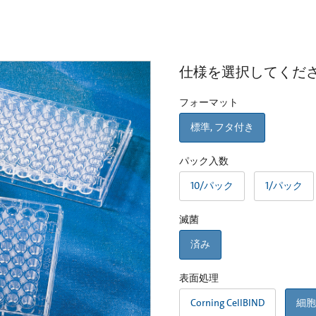
仕様を選択してくだ
フォーマット
標準, フタ付き
パック入数
10/パック
1/パック
滅菌
済み
表面処理
Corning CellBIND
細胞