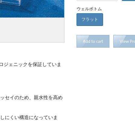
ウェルボトム
フラット
Add to cart
View Pr
ロジェニックを保証していま
どのアッセイのため、親水性を高め
な蒸発しにくい構造になっていま