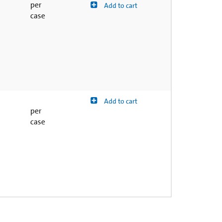
per
Add to cart
case
Add to cart
per
case