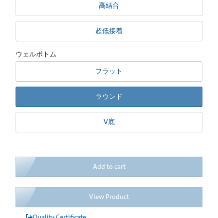
高結合
超低接着
ウェルボトム
フラット
ラウンド
V底
Add to cart
View Product
Quality Certificate