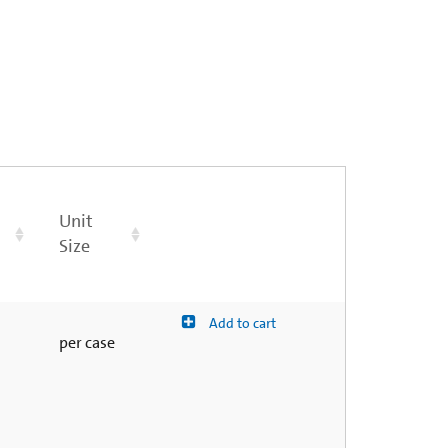
Unit
Size
Add to cart
per case