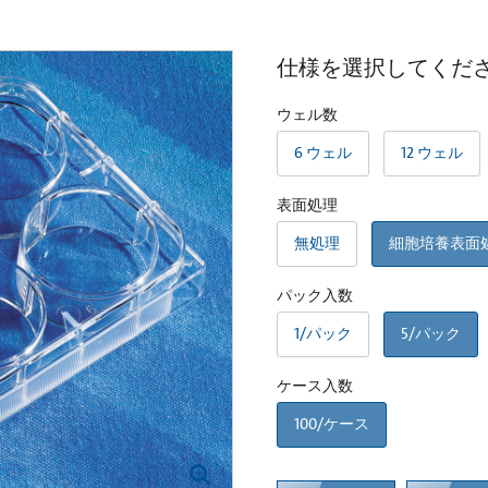
仕様を選択してくだ
ウェル数
6 ウェル
12 ウェル
表面処理
無処理
細胞培養表面
パック入数
1/パック
5/パック
ケース入数
100/ケース