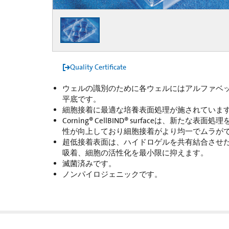
Quality Certificate
ウェルの識別のために各ウェルにはアルファベ
平底です。
細胞接着に最適な培養表面処理が施されていま
Corning® CellBIND® surfaceは、新た
性が向上しており細胞接着がより均一でムラが
超低接着表面は、ハイドロゲルを共有結合させ
吸着、細胞の活性化を最小限に抑えます。
滅菌済みです。
ノンパイロジェニックです。