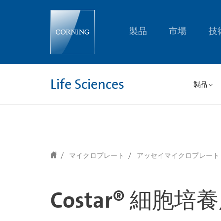
text.skipToContent
text.skipToNavigation
製品
市場
技
Life Sciences
製品
マイクロプレート
アッセイマイクロプレート
Costar® 細