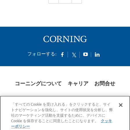
フォローする:
コーニングについて
キャリア
お問合せ
クッキー
開示説明書
法的通知
米国本社プライバシーポリシー
「すべての Cookie を受け入れる」をクリックすると、サイ
日本の個人情報保護方針
トナビゲーションを強化し、サイトの使用状況を分析し、弊
社のマーケティング活動を支援するために、デバイスに
© 1994-2025 Corning Incorporated All Rights Reserved.
Cookie を保存することに同意したことになります。
クッキ
ーポリシー