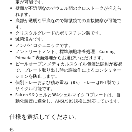
定が可能です。
壁面が不透明なのでウェル間のクロストークが抑えら
れます。
底部が透明な平底なので顕微鏡での直接観察が可能で
す。
クリスタルグレードのポリスチレン製です。
滅菌済みです。
ノンパイロジェニックです。
ノントリートメント、標準細胞培養処理、Corning
Primaria™ 表面処理からお選びいただけます。
ピールオープン メディカルスタイル包装は開封が容易
で、プレート取り出し時の誤操作によるコンタミネー
ションを防止します。
個別トレーおよび積み重ね（RS）トレーはPET製でリ
サイクル可能です。
Falcon 96ウェルと384ウェルマイクロプレートは、自
動化装置に適合し、ANSI/SBS規格に対応しています。
仕様を選択してください。
色