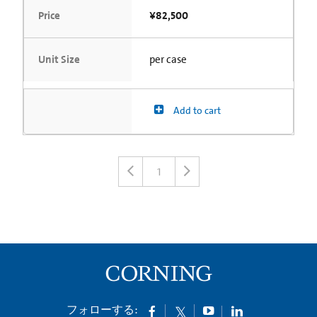
Price
¥82,500
Unit Size
per case
Add to cart
1
フォローする: