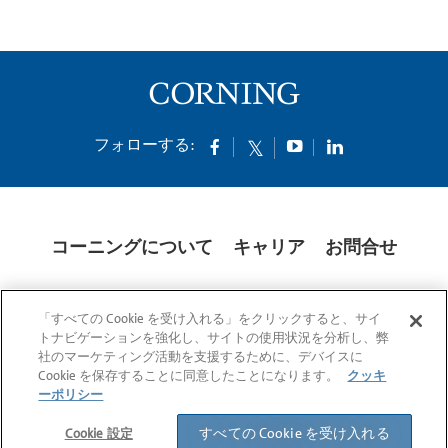
フォローする:
コーニングについて
キャリア
お問合せ
クッキー
開示説明書
法的通知
米国本社プライバシーポリシー
「すべての Cookie を受け入れる」をクリックすると、サイ
日本の個人情報保護方針
トナビゲーションを強化し、サイトの使用状況を分析し、弊
社のマーケティング活動を支援するために、デバイスに
© 1994-2025 Corning Incorporated All Rights Reserved.
Cookie を保存することに同意したことになります。
クッキ
ーポリシー
すべての Cookie を受け入れる
Cookie 設定