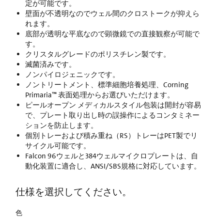
定が可能です。
壁面が不透明なのでウェル間のクロストークが抑えら
れます。
底部が透明な平底なので顕微鏡での直接観察が可能で
す。
クリスタルグレードのポリスチレン製です。
滅菌済みです。
ノンパイロジェニックです。
ノントリートメント、標準細胞培養処理、Corning
Primaria™ 表面処理からお選びいただけます。
ピールオープン メディカルスタイル包装は開封が容易
で、プレート取り出し時の誤操作によるコンタミネー
ションを防止します。
個別トレーおよび積み重ね（RS）トレーはPET製でリ
サイクル可能です。
Falcon 96ウェルと384ウェルマイクロプレートは、自
動化装置に適合し、ANSI/SBS規格に対応しています。
仕様を選択してください。
色