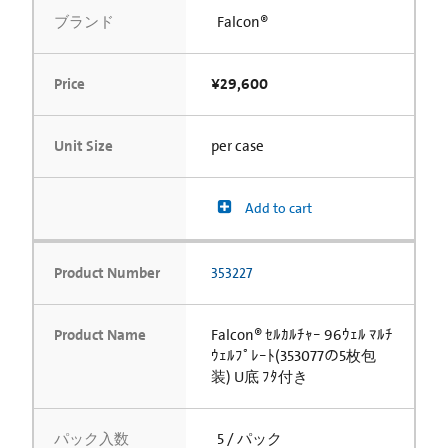
ブランド
Falcon®
Price
¥29,600
Unit Size
per case
Add to cart
Product Number
353227
Product Name
Falcon® ｾﾙｶﾙﾁｬｰ 96ｳｪﾙ ﾏﾙﾁ
ｳｪﾙﾌﾟﾚｰﾄ(353077の5枚包
装) U底 ﾌﾀ付き
パック入数
5 / パック