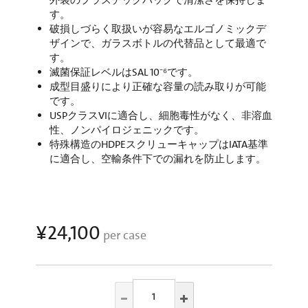
外装のプラスチックバッグで清潔さを保持しま
す。
破損しづらく取扱いが容易なエルゴノミックデ
ザインで、ガラスボトルの代替品として最適で
す。
滅菌保証レベルはSAL 10⁻⁶です。
成型目盛りにより正確な容量の読み取りが可能
です。
USPクラスVIに適合し、細胞毒性がなく、非溶血
性、ノンパイロジェニックです。
特殊構造のHDPEスクリューキャップはIATA基準
に適合し、空輸条件下での漏れを防止します。
¥24,100
per case