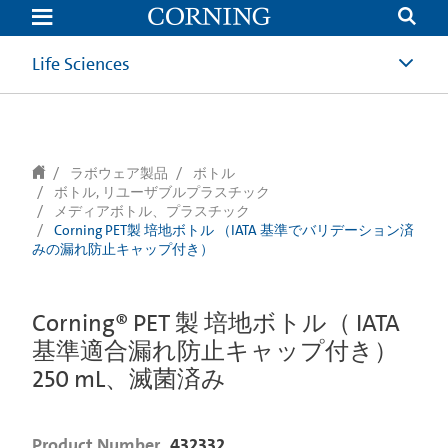
text.skipToContent
text.skipToNavigation
Life Sciences
ラボウェア製品
ボトル
ボトル, リユーザブルプラスチック
メディアボトル、プラスチック
Corning PET製 培地ボトル （IATA 基準でバリデーション済
みの漏れ防止キャップ付き）
Corning® PET 製 培地ボトル（ IATA
基準適合漏れ防止キャップ付き）
250 mL、滅菌済み
Product Number
432332