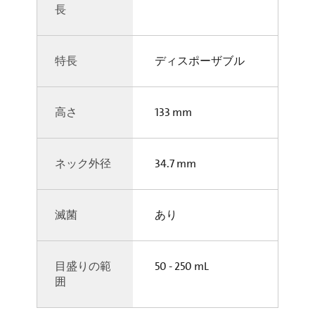
長
特長
ディスポーザブル
高さ
133 mm
ネック外径
34.7 mm
滅菌
あり
目盛りの範
50 - 250 mL
囲