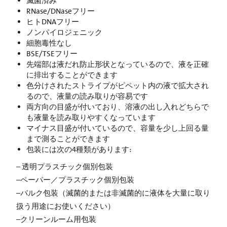
滅菌済み
RNase/DNaseフリー
ヒトDNAフリー
ノンパイロジェニック
細胞毒性なし
BSE/TSEフリー
先端部は液だれ防止形状となっているので、液を正確
に排出することができます
色分けされたストライプがピペット内の液で拡大され
るので、液量の読み取りが容易です
両方向の目盛が付いており、溶液の出し入れどちらで
も液量を読み取りやすくなっています
マイナス目盛が付いているので、容量を少し上回る量
まで測ることができます
包装には次の4種類があります:
– 透明プラスチック個別包装
–ペーパー／プラスチック個別包装
–バルク包装（滅菌的または非滅菌的に液体を大量に取り
扱う用途にお使いください）
–クリーンルーム用包装