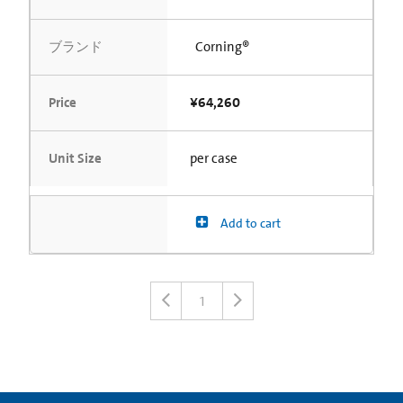
ブランド
Corning®
Price
¥64,260
Unit Size
per case
Add to cart
1