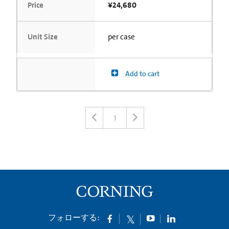
Price
¥24,680
Unit Size
per case
Add to cart
1
フォローする: