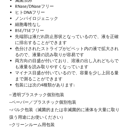
滅菌済み
RNase/DNaseフリー
ヒトDNAフリー
ノンパイロジェニック
細胞毒性なし
BSE/TSEフリー
先端部は液だれ防止形状となっているので、液を正確
に排出することができます
色分けされたストライプがピペット内の液で拡大され
るので、液量の読み取りが容易です
両方向の目盛が付いており、溶液の出し入れどちらで
も液量を読み取りやすくなっています
マイナス目盛が付いているので、容量を少し上回る量
まで測ることができます
包装には次の4種類があります:
– 透明プラスチック個別包装
–ペーパー／プラスチック個別包装
–バルク包装（滅菌的または非滅菌的に液体を大量に取り
扱う用途にお使いください）
–クリーンルーム用包装