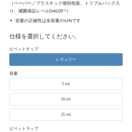
（ペーパー／プラスチック個別包装、トリプルバッグ入
り、滅菌保証レベル(SAL)10⁻⁶）
容量の正確性は全容量の±2%です
仕様を選択してください。
ピペットチップ
レギュラー
容量
5 mL
10 mL
25 mL
ピペットラップ