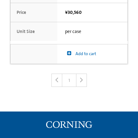
Price
¥30,560
Unit Size
per case
Add to cart
1