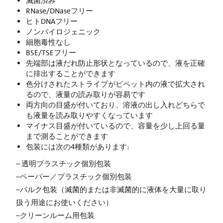
滅菌済み
RNase/DNaseフリー
ヒトDNAフリー
ノンパイロジェニック
細胞毒性なし
BSE/TSEフリー
先端部は液だれ防止形状となっているので、液を正確
に排出することができます
色分けされたストライプがピペット内の液で拡大され
るので、液量の読み取りが容易です
両方向の目盛が付いており、溶液の出し入れどちらで
も液量を読み取りやすくなっています
マイナス目盛が付いているので、容量を少し上回る量
まで測ることができます
包装には次の4種類があります:
– 透明プラスチック個別包装
–ペーパー／プラスチック個別包装
–バルク包装（滅菌的または非滅菌的に液体を大量に取り
扱う用途にお使いください）
–クリーンルーム用包装