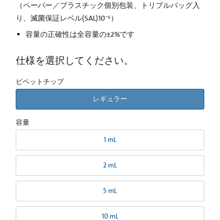
（ペーパー／プラスチック個別包装、トリプルバッグ入
り、滅菌保証レベル(SAL)10⁻⁶）
容量の正確性は全容量の±2%です
仕様を選択してください。
ピペットチップ
レギュラー
容量
1 mL
2 mL
5 mL
10 mL