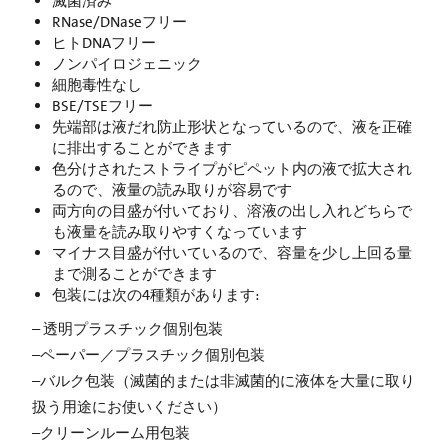
滅菌済み
RNase/DNaseフリー
ヒトDNAフリー
ノンパイロジェニック
細胞毒性なし
BSE/TSEフリー
先端部は液だれ防止形状となっているので、液を正確
に排出することができます
色分けされたストライプがピペット内の液で拡大され
るので、液量の読み取りが容易です
両方向の目盛が付いており、溶液の出し入れどちらで
も液量を読み取りやすくなっています
マイナス目盛が付いているので、容量を少し上回る量
まで測ることができます
包装には次の4種類があります:
– 透明プラスチック個別包装
–ペーパー／プラスチック個別包装
–バルク包装（滅菌的または非滅菌的に液体を大量に取り
扱う用途にお使いください）
–クリーンルーム用包装