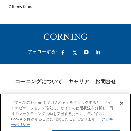
0
items found
フォローする:
コーニングについて
キャリア
お問合せ
クッキー
開示説明書
法的通知
米国本社プライバシーポリシー
「すべての Cookie を受け入れる」をクリックすると、サイ
日本の個人情報保護方針
トナビゲーションを強化し、サイトの使用状況を分析し、弊
社のマーケティング活動を支援するために、デバイスに
© 1994-2025 Corning Incorporated All Rights Reserved.
Cookie を保存することに同意したことになります。
クッキ
ーポリシー