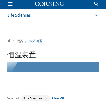
text.skipToContent
text.skipToNavigation
Life Sciences
機器
恒温装置
恒温装置
Selected
Life Sciences
Clear All