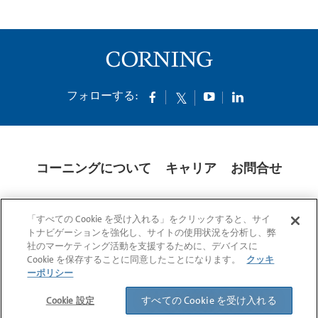
フォローする:
コーニングについて
キャリア
お問合せ
クッキー
開示説明書
法的通知
米国本社プライバシーポリシー
「すべての Cookie を受け入れる」をクリックすると、サイ
日本の個人情報保護方針
トナビゲーションを強化し、サイトの使用状況を分析し、弊
社のマーケティング活動を支援するために、デバイスに
© 1994-2025 Corning Incorporated All Rights Reserved.
Cookie を保存することに同意したことになります。
クッキ
ーポリシー
すべての Cookie を受け入れる
Cookie 設定