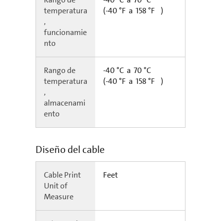
temperatura
(-40 °F a 158 °F )
,
funcionamie
nto
Rango de
-40 °C a 70 °C
temperatura
(-40 °F a 158 °F )
,
almacenami
ento
Diseño del cable
Cable Print
Feet
Unit of
Measure