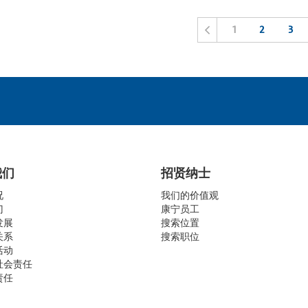
1
2
3
我们
招贤纳士
况
我们的价值观
门
康宁员工
发展
搜索位置
关系
搜索职位
活动
社会责任
责任