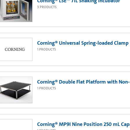
Corning® LSE™ 71L Shaking Incubator
3
PRODUCTS
Corning® Universal Spring-loaded Clamp
1
PRODUCTS
Corning® Double Flat Platform with Non
1
PRODUCTS
Corning® MP9I Nine Position 250 mL Capa