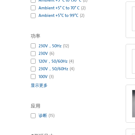
Ambient +5° C to 150° C
(
2
)
Ambient +5° C to 70° C
(
2
)
Ambient +5°C to 99°C
(
2
)
功率
230V，50Hz
(
12
)
230V
(
6
)
120V，50/60Hz
(
4
)
230V，50/60Hz
(
4
)
100V
(
3
)
显示更多
应用
诊断
(
15
)