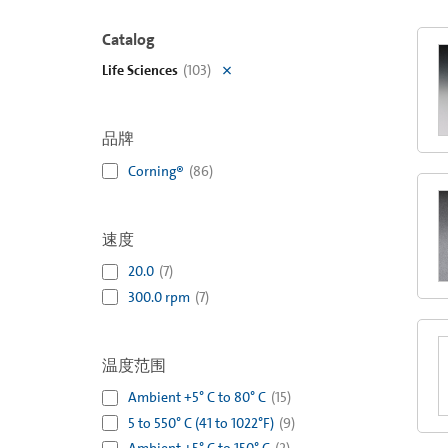
Catalog
Life Sciences
(
103
)
品牌
Corning®
(
86
)
速度
20.0
(
7
)
300.0 rpm
(
7
)
温度范围
Ambient +5° C to 80° C
(
15
)
5 to 550° C (41 to 1022°F)
(
9
)