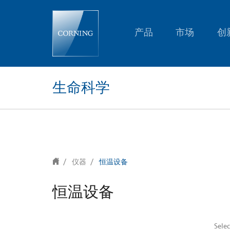
text.skipToContent
text.skipToNavigation
产品
市场
创
生命科学
仪器
恒温设备
恒温设备
Sele