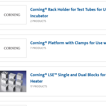
Corning® Rack Holder for Test Tubes for 
Incubator
2
PRODUCTS
Corning® Platform with Clamps for Use w
7
PRODUCTS
Corning® LSE™ Single and Dual Blocks for
Heater
17
PRODUCTS