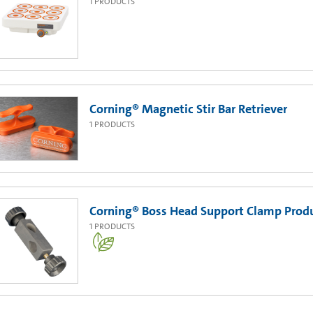
1
PRODUCTS
Corning® Magnetic Stir Bar Retriever
1
PRODUCTS
Corning® Boss Head Support Clamp Prod
1
PRODUCTS