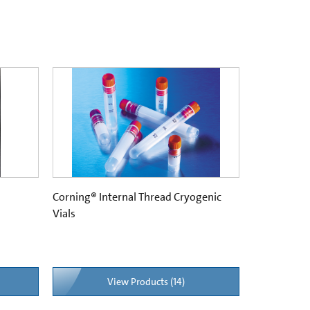
Corning® Internal Thread Cryogenic
Vials
View Products (14)