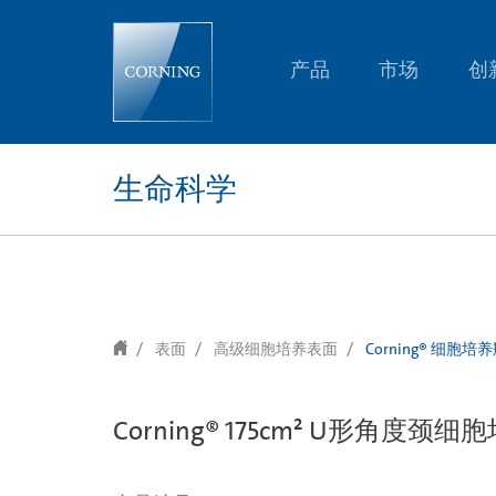
text.skipToContent
text.skipToNavigation
产品
市场
创
生命科学
表面
高级细胞培养表面
Corning® 细胞培
Corning® 175cm² U形角度