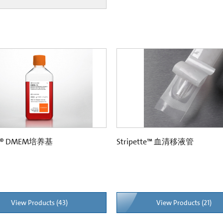
ng® DMEM培养基
Stripette™ 血清移液管
View Products (43)
View Products (21)