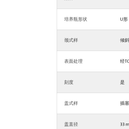
培养瓶形状
U
颈式样
倾
表面处理
经T
刻度
是
盖式样
插
盖直径
33 