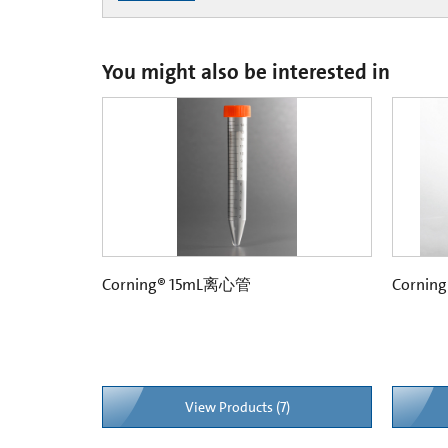
You might also be interested in
Corning® 15mL离心管
Corni
View Products (7)