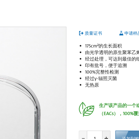
质量证书
申请样
175cm²的生长面积
由光学透明的原生聚苯乙
经过处理，可达到最佳的
印有批号，便于追溯
100%完整性检测
经过γ-辐照灭菌
无热原
生产该产品的一个
（EACs），100
添加到