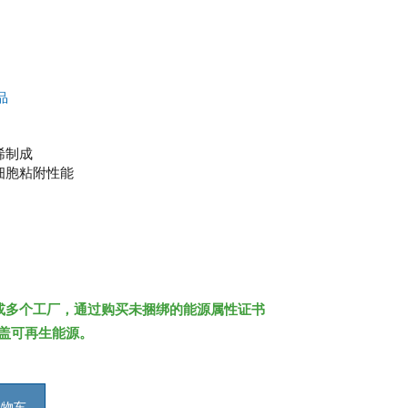
品
烯制成
细胞粘附性能
或多个工厂，通过购买未捆绑的能源属性证书
%覆盖可再生能源。
购物车