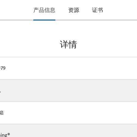
current
产品信息
资源
证书
tab:
详情
79
包
/箱
ning®