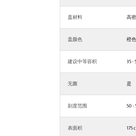
盖材料
高密
盖颜色
橙
建议中等容积
35 - 
无菌
是
刻度范围
50 -
表面积
175 