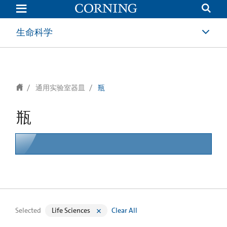
text.skipToContent
text.skipToNavigation
生命科学
通用实验室器皿
瓶
瓶
Selected
Life Sciences
Clear All