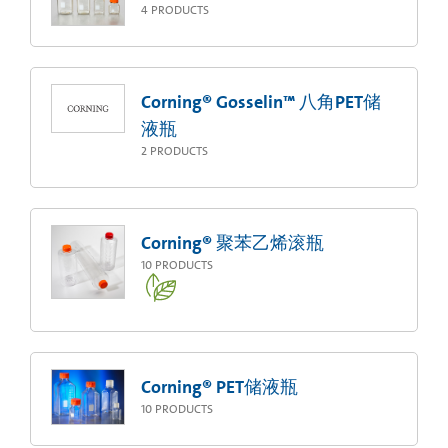
4
PRODUCTS
Corning® Gosselin™ 八角PET储
液瓶
2
PRODUCTS
Corning® 聚苯乙烯滚瓶
10
PRODUCTS
Corning® PET储液瓶
10
PRODUCTS