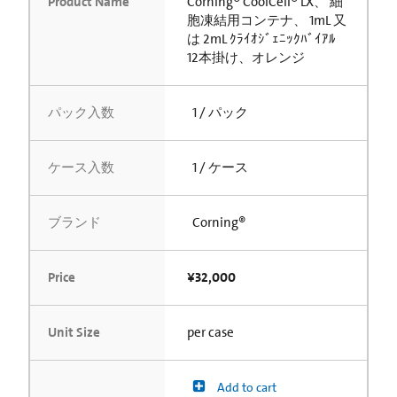
Product Name
Corning® CoolCell® LX、 細
胞凍結用コンテナ、 1mL 又
は 2mL ｸﾗｲｵｼﾞｪﾆｯｸﾊﾞｲｱﾙ
12本掛け、オレンジ
パック入数
1 / パック
ケース入数
1 / ケース
ブランド
Corning®
Price
¥32,000
Unit Size
per case
Add to cart