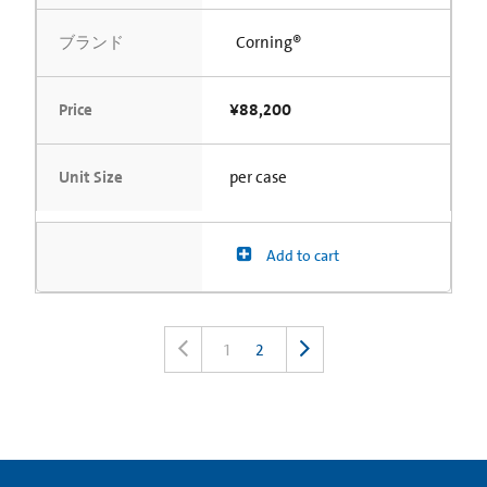
ブランド
Corning®
Price
¥88,200
Unit Size
per case
Add to cart
1
2