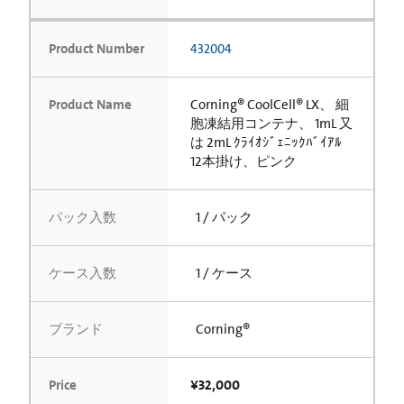
Product Number
432004
Product Name
Corning® CoolCell® LX、 細
胞凍結用コンテナ、 1mL 又
は 2mL ｸﾗｲｵｼﾞｪﾆｯｸﾊﾞｲｱﾙ
12本掛け、ピンク
パック入数
1 / パック
ケース入数
1 / ケース
ブランド
Corning®
Price
¥32,000